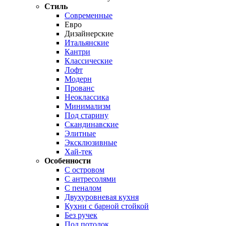
Стиль
Современные
Евро
Дизайнерские
Итальянские
Кантри
Классические
Лофт
Модерн
Прованс
Неоклассика
Минимализм
Под старину
Скандинавские
Элитные
Эксклюзивные
Хай-тек
Особенности
С островом
С антресолями
С пеналом
Двухуровневая кухня
Кухни с барной стойкой
Без ручек
Под потолок