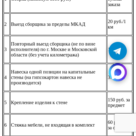
заказа
20 руб./1
2
Выезд сборщика за пределы МКАД
км
Повторный выезд сборщика (не по вине
3
исполнителя) по г. Москве и Московской
1500 руб.
области (без учета километража)
Навеска одной позиции на капитальные
4
стены (на гипсокартон навеска не
350 руб.
производится)
150 руб. за
5
Крепление изделия к стене
предмет
60 рублей/
6
Стяжка мебели, не входящая в комплект
за одну