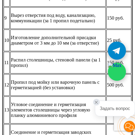
Вырез отверстия под воду, канализацию,
9
150 руб.
коммуникации (за 1 пропил подетально)
Изготовление дополнительной присадки
10
25 руб.
диаметром от 3 мм до 10 мм (за отверстие)
Распил столешницы, стеновой панели (за 1
11
150 руб.
пропил)
Пропил под мойку или варочную панель с
12
500 руб.
герметизацией (без установки)
Угловое соединение и герметизация
Задать вопрос
13
элементов столешницы через угловую
350 руб.
планку алюминиевого профиля
Соединение и герметизация заводских