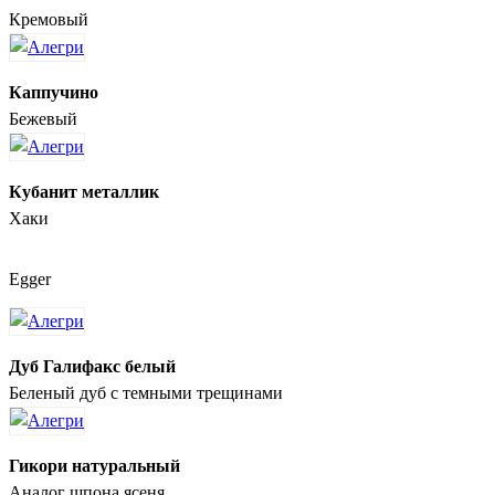
Кремовый
Каппучино
Бежевый
Кубанит металлик
Хаки
Egger
Дуб Галифакс белый
Беленый дуб с темными трещинами
Гикори натуральный
Аналог шпона ясеня