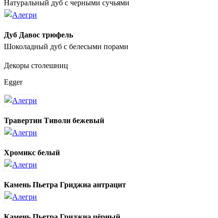
Натуральный дуб с черными сучьями
Дуб Давос трюфель
Шоколадный дуб с белесыми порами
Декоры столешниц
Egger
Травертин Тиволи бежевый
Хромикс белый
Камень Пьетра Гриджиа антрацит
Камень Пьетра Гриджиа чёрный