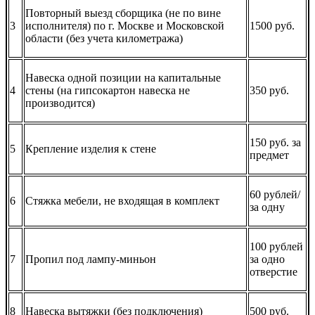
Повторный выезд сборщика (не по вине
3
исполнителя) по г. Москве и Московской
1500 руб.
области (без учета километража)
Навеска одной позиции на капитальные
4
стены (на гипсокартон навеска не
350 руб.
производится)
150 руб. за
5
Крепление изделия к стене
предмет
60 рублей/
6
Стяжка мебели, не входящая в комплект
за одну
100 рублей
7
Пропил под лампу-миньон
за одно
отверстие
8
Навеска вытяжки (без подключения)
500 руб.