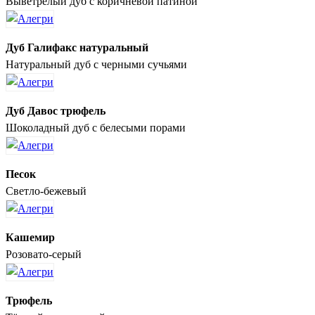
Выветрелый дуб с коричневой патиной
Дуб Галифакс натуральный
Натуральный дуб с черными сучьями
Дуб Давос трюфель
Шоколадный дуб с белесыми порами
Песок
Светло-бежевый
Кашемир
Розовато-серый
Трюфель