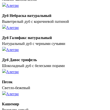
Дуб Небраска натуральный
Выветрелый дуб с коричневой патиной
Дуб Галифакс натуральный
Натуральный дуб с черными сучьями
Дуб Давос трюфель
Шоколадный дуб с белесыми порами
Песок
Светло-бежевый
Кашемир
Розовато-серый