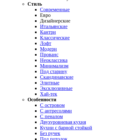
Стиль
Современные
Евро
Дизайнерские
Итальянские
Кантри
Классические
Лофт
Модерн
Прованс
Неоклассика
Минимализм
Под старину
Скандинавские
Элитные
Эксклюзивные
Хай-тек
Особенности
С островом
С антресолями
С пеналом
Двухуровневая кухня
Кухни с барной стойкой
Без ручек
Под потолок