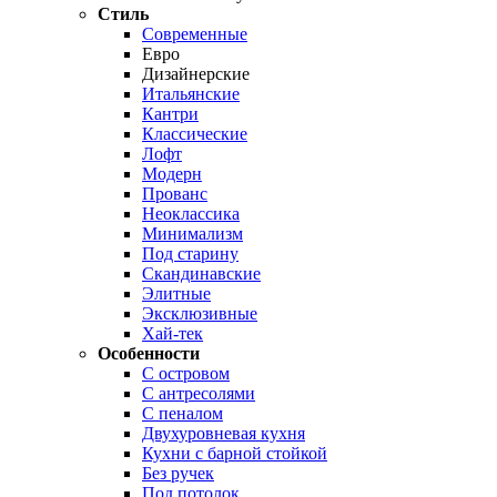
Стиль
Современные
Евро
Дизайнерские
Итальянские
Кантри
Классические
Лофт
Модерн
Прованс
Неоклассика
Минимализм
Под старину
Скандинавские
Элитные
Эксклюзивные
Хай-тек
Особенности
С островом
С антресолями
С пеналом
Двухуровневая кухня
Кухни с барной стойкой
Без ручек
Под потолок