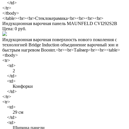
</td>
</tr>
</tbody>
</table><br><br>Стеклокерамика<br><br><br><br>
Индукционная варочная панель MAUNFELD CVI292S2B
Цена: 0 руб.
Индукционная варочная поверхность нового поколения с
технологией Bridge Induction объединение варочный зон и
быстрым нагревом Booster.<br><br>Таймер<br><br><table>
<tbody>
<tr>
<td>
2
</td>
<td>
Конфорки
</td>
</tr>
<tr>
<td>
29 см
</td>
<td>
Ширина панели