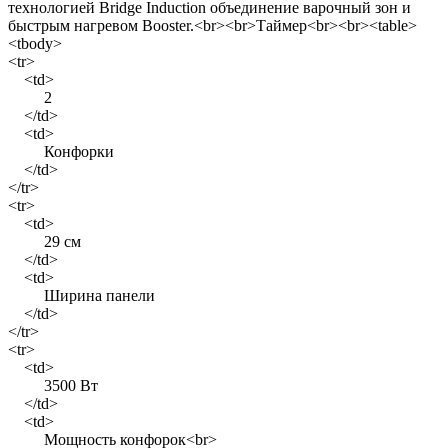
технологией Bridge Induction объединение варочный зон и
быстрым нагревом Booster.<br><br>Таймер<br><br><table>
<tbody>
<tr>
<td>
2
</td>
<td>
Конфорки
</td>
</tr>
<tr>
<td>
29 см
</td>
<td>
Ширина панели
</td>
</tr>
<tr>
<td>
3500 Вт
</td>
<td>
Мощность конфорок<br>