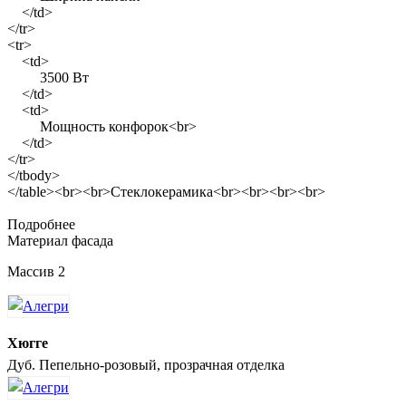
</td>
</tr>
<tr>
<td>
3500 Вт
</td>
<td>
Мощность конфорок<br>
</td>
</tr>
</tbody>
</table><br><br>Стеклокерамика<br><br><br><br>
Подробнее
Материал фасада
Массив 2
Хюгге
Дуб. Пепельно-розовый, прозрачная отделка