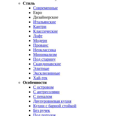
Стиль
Современные
Евро
Дизайнерские
Итальянские
Кантри
Классические
Лофт
Модерн
Прованс
Неоклассика
Минимализм
Под старину
Скандинавские
Элитные
Эксклюзивные
Хай-тек
Особенности
С островом
С антресолями
С пеналом
Двухуровневая кухня
Кухни с барной стойкой
Без ручек
Под потолок