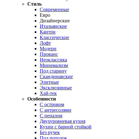
Стиль
Современные
Евро
Дизайнерские
Итальянские
Кантри
Классические
Лофт
Модерн
Прованс
Неоклассика
Минимализм
Под старину
Скандинавские
Элитные
Эксклюзивные
Хай-тек
Особенности
С островом
С антресолями
С пеналом
Двухуровневая кухня
Кухни с барной стойкой
Без ручек
Под потолок