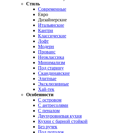
Стиль
Современные
Евро
Дизайнерские
Итальянские
Кантри
Классические
Лофт
Модерн
Прованс
Неоклассика
Минимализм
Под старину
Скандинавские
Элитные
Эксклюзивные
Хай-тек
Особенности
С островом
С антресолями
С пеналом
Двухуровневая кухня
Кухни с барной стойкой
Без ручек
Под потолок