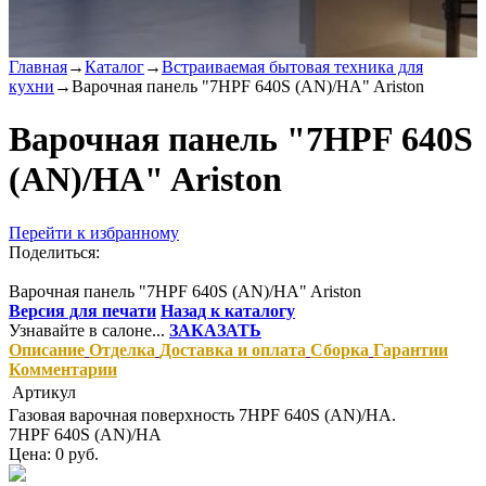
Главная
→
Каталог
→
Встраиваемая бытовая техника для
кухни
→
Варочная панель "7HPF 640S (AN)/HA" Ariston
Варочная панель "7HPF 640S
(AN)/HA" Ariston
Перейти к избранному
Поделиться:
Варочная панель "7HPF 640S (AN)/HA" Ariston
Версия для печати
Назад к каталогу
Узнавайте в салоне...
ЗАКАЗАТЬ
Описание
Отделка
Доставка и оплата
Сборка
Гарантии
Комментарии
Артикул
Газовая варочная поверхность 7HPF 640S (AN)/HA.
7HPF 640S (AN)/HA
Цена: 0 руб.